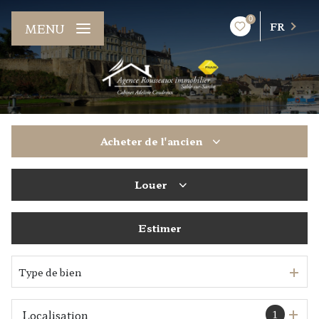
0
FR
MENU
Acheter
de l'ancien
Louer
De l'ancien
Estimer
à l'année
De l'immo pro
Type de bien
1
Localisation