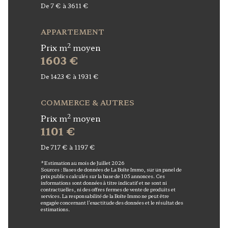
De 7 € à 3611 €
APPARTEMENT
2
Prix m
moyen
1603 €
De 1423 € à 1931 €
COMMERCE & AUTRES
2
Prix m
moyen
1101 €
De 717 € à 1197 €
*Estimation au mois de Juillet 2026
Sources : Bases de données de La Boîte Immo, sur un panel de
prix publics calculés sur la base de 105 annonces. Ces
informations sont données à titre indicatif et ne sont ni
contractuelles, ni des offres fermes de vente de produits et
services. La responsabilité de la Boîte Immo ne peut être
engagée concernant l'exactitude des données et le résultat des
estimations.