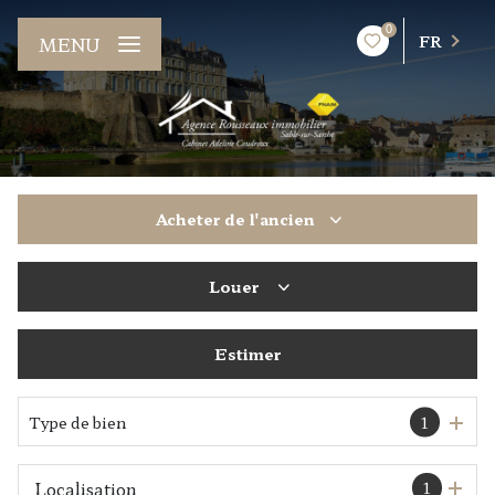
0
FR
MENU
Acheter
de l'ancien
Louer
De l'ancien
Estimer
à l'année
De l'immo pro
Type de bien
1
1
Localisation