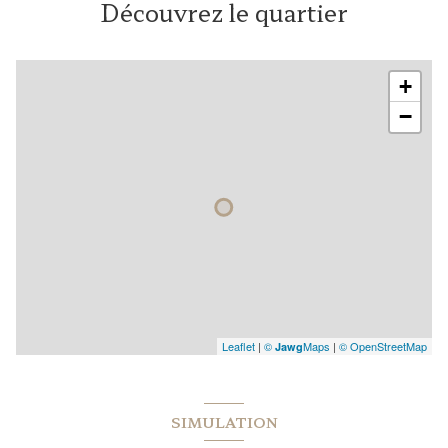
Découvrez le quartier
+
−
Leaflet
|
©
Maps
|
© OpenStreetMap
Jawg
SIMULATION