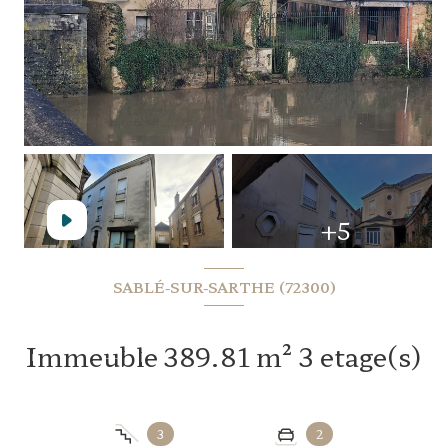
+5
SABLÉ-SUR-SARTHE (72300)
Immeuble 389.81 m² 3 etage(s)
3
2