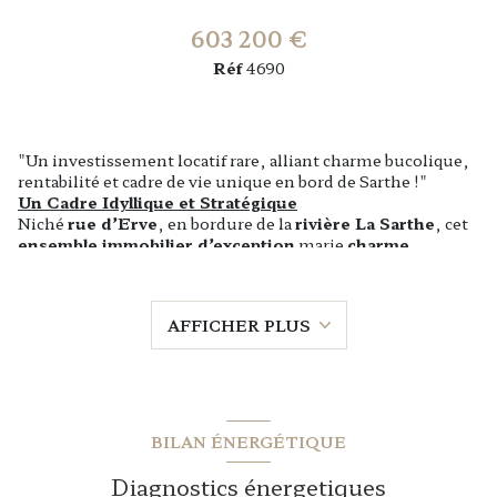
603 200 €
Réf
4690
"Un investissement locatif rare, alliant charme bucolique,
rentabilité et cadre de vie unique en bord de Sarthe !"
Un Cadre Idyllique et Stratégique
Niché
rue d’Erve
, en bordure de la
rivière La Sarthe
, cet
ensemble immobilier d’exception
marie
charme
historique, rentabilité et sérénité
. Avec ses
revenus
mensuels de 3 332,95 €
, il représente une
opportunité
rare
pour les investisseurs en quête d’un
patrimoine
AFFICHER PLUS
locatif diversifié et pérenne
, dans un
cadre bucolique et
central
.
Atouts majeurs du lieu :
Cour privative
à usage commun, offrant un
espace
convivial et sécurisé
pour les locataires.
Escalier à vis en pierre
dans les communs, ajoutant une
BILAN ÉNERGÉTIQUE
touche d’authenticité et de caractère
à l’immeuble.
Porche couvert
permettant le
stationnement de
Diagnostics énergetiques