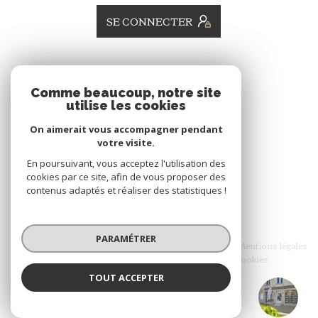
SE CONNECTER
ADHÉRENTS
Comme beaucoup, notre site
utilise les cookies
Nous adhérons
On aimerait vous accompagner pendant
votre visite.
En poursuivant, vous acceptez l'utilisation des
cookies par ce site, afin de vous proposer des
contenus adaptés et réaliser des statistiques !
© 2026 | Tous droits réservés
PARAMÉTRER
Nos honoraires
Nos partenaires
Mentions légales
Admin
Politique RGPD
Cookies
TOUT ACCEPTER
Réalisé par :
Agence Rousseaux Immobilier
Agence