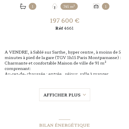
1
745 m²
1
197 600 €
Réf
4661
A VENDRE, à Sablé sur Sarthe, hyper centre, à moins de 5
minutes à pied de la gare (TGV 1h15 Paris Montparnasse) :
Charmante et confortable Maison de ville de 91 m²
comprenant:
Au-rez-de- chaussée : entrée , séjour, salle à manger,
cuisine.
Au premier étage: palier, trois chambres, salle de bain avec
WC.
AFFICHER PLUS
Garage,cave et jardin clos
Montant estimé des dépenses annuelles d’énergie pour un
usage standard : entre 2100 € et 2910 € TTC/an.
(indexés sur les années 2021, 2022,2023. DPE Classe E.
Date de référence des prix de l’énergie pour établir cette
estimation : 15/10/2025
BILAN ÉNERGÉTIQUE
Les informations sur les risques auxquels est exposé ce