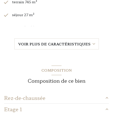
terrain 745 m²
séjour 27 m²
3 chambre(s)
1 salle(s) de bain
VOIR PLUS DE CARACTÉRISTIQUES
construit en 1948
cuisine séparée (semi-équipée)
COMPOSITION
Chauffage individuel : radiateur (gaz de ville)
Composition de ce bien
1 garage(s)
Rez-de-chaussée
1 niveau(x)
Etage 1
Salon
15.2 m²