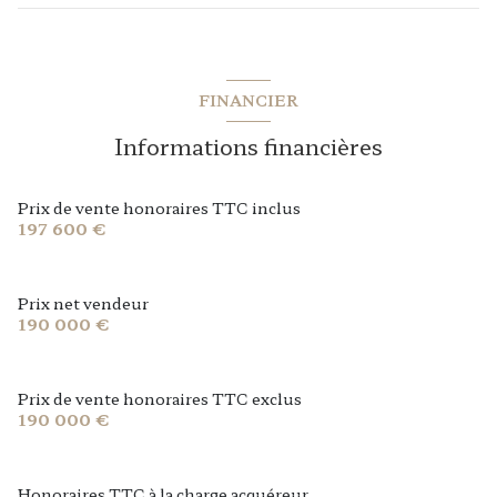
1er étage
Salle à Manger
12.20 m²
Palier
5 m²
cuisine
10.8 m²
cave
chambre
15.6 m²
FINANCIER
entrée
7.5 m²
chambre
12 m²
terrasse
Informations financières
chambre
8.6 m²
salle de bain
4.1 m²
Prix de vente honoraires TTC inclus
197 600 €
Prix net vendeur
190 000 €
Prix de vente honoraires TTC exclus
190 000 €
Honoraires TTC à la charge acquéreur