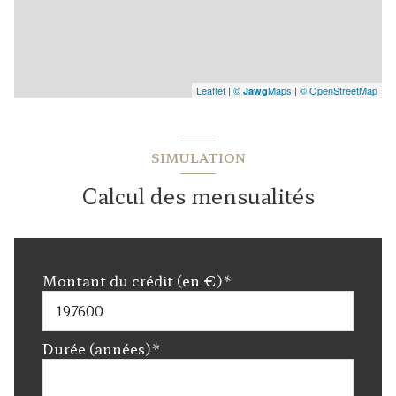
Leaflet
|
©
Maps
|
© OpenStreetMap
Jawg
SIMULATION
Calcul des mensualités
Montant du crédit (en €)*
Durée (années)*