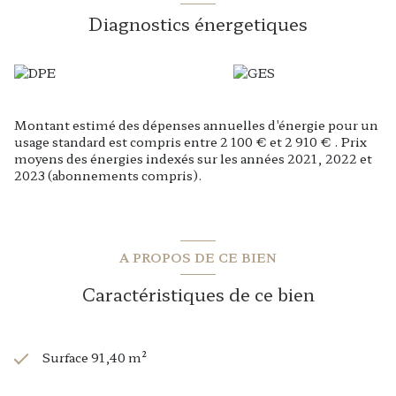
bien sont disponibles sur le site www.georisques.gouv.fr.
Diagnostics énergetiques
L'AGENCE ROUSSEAUX IMMOBILIER, agent immobilier
FNAIM à Sablé sur Sarthe, vous propose ce bien à la vente
sous la réf : 4645.
Montant estimé des dépenses annuelles d'énergie pour un
usage standard est compris entre 2 100 € et 2 910 € . Prix
moyens des énergies indexés sur les années 2021, 2022 et
2023 (abonnements compris).
A PROPOS DE CE BIEN
Caractéristiques de ce bien
Surface 91,40 m²