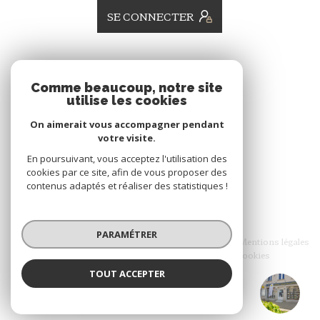
SE CONNECTER
ADHÉRENTS
Comme beaucoup, notre site
utilise les cookies
Nous adhérons
On aimerait vous accompagner pendant
votre visite.
En poursuivant, vous acceptez l'utilisation des
cookies par ce site, afin de vous proposer des
contenus adaptés et réaliser des statistiques !
© 2026 | Tous droits réservés
PARAMÉTRER
Nos honoraires
Nos partenaires
Mentions légales
Admin
Politique RGPD
Cookies
TOUT ACCEPTER
Réalisé par :
Agence Rousseaux Immobilier
Agence