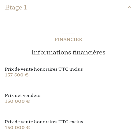
1 garage(s)
Etage 1
cuisine
11 m²
1 côté(s) mitoyen(s)
salon/sejour
31 m²
chambre
9.20 m²
Pièce annexe avec sdd
13 m²
1 niveau(x)
chambre
13 m²
FINANCIER
entrée
8 m²
chambre
10.4 m²
terrasse
Informations financières
WC
1 m²
salle de bain
4.5 m²
Prix de vente honoraires TTC inclus
157 500 €
Prix net vendeur
150 000 €
Prix de vente honoraires TTC exclus
150 000 €