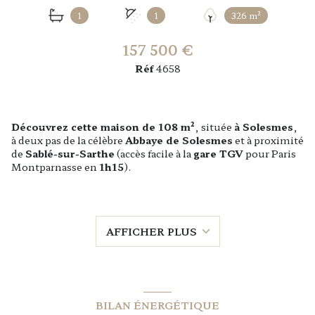
1
1
326 m²
157 500 €
Réf
4658
Découvrez cette maison de 108 m²
, située
à Solesmes
,
à deux pas de la célèbre
Abbaye de Solesmes
et à proximité
de
Sablé-sur-Sarthe
(accès facile à la
gare TGV
pour Paris
Montparnasse en
1h15
).
Descriptif de la maison :
Rez-de-chaussée
:
Entrée, WC, chaufferie.
AFFICHER PLUS
Séjour double
lumineux et cuisine fonctionnelle.
Pièce annexe
(avec douche) pouvant servir de bureau ou
d’espace polyvalent.
À l’étage
:
Palier desservant
3 chambres
et une salle de bains.
Extérieur
:
BILAN ÉNERGÉTIQUE
Garage
,
diverses dépendances
et
jardin clos
, idéal pour