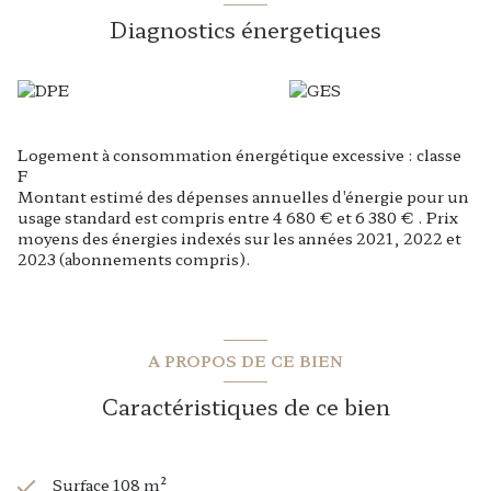
profiter de l’extérieur en toute intimité.
Diagnostics énergetiques
Informations énergétiques :
DPE Classe F
(logement à consommation énergétique
excessive).
Dépenses annuelles d’énergie estimées
: entre
4 680 €
et 6 380 € TTC/an
(indexées au 01/01/2021).
Potentiel d’optimisation énergétique
: Idéal pour un
Logement à consommation énergétique excessive : classe
projet de rénovation (isolation, chauffage, etc.).
F
Date de référence des prix de l’énergie pour établir cette
Montant estimé des dépenses annuelles d'énergie pour un
estimation : 06/09/2024
usage standard est compris entre 4 680 € et 6 380 € . Prix
Le secteur :
moyens des énergies indexés sur les années 2021, 2022 et
Située
à Solesmes
, cette maison bénéficie d’un
2023 (abonnements compris).
emplacement privilégié
:
Proximité de l’Abbaye de Solesmes
, lieu emblématique
et culturel.
Accès rapide à Sablé-sur-Sarthe
et à sa
gare TGV
(Paris
en 1h15).
A PROPOS DE CE BIEN
Cadre de vie paisible
tout en restant proche des
commodités (écoles, commerces, services).
Caractéristiques de ce bien
Un bien à fort potentiel !
Cette maison est parfaite pour :
Une
famille
en quête d’espace et de charme.
Un
couple
souhaitant un projet de rénovation.
Surface 108 m²