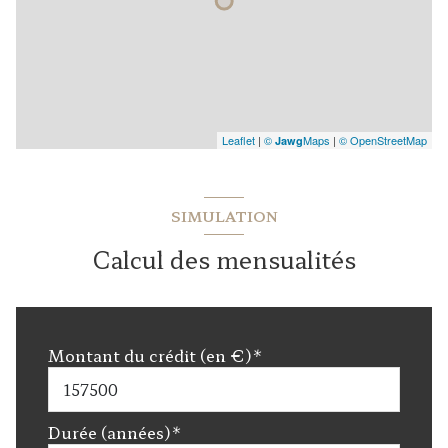
Leaflet
|
©
Maps
|
© OpenStreetMap
Jawg
SIMULATION
Calcul des mensualités
Montant du crédit (en €)*
Durée (années)*