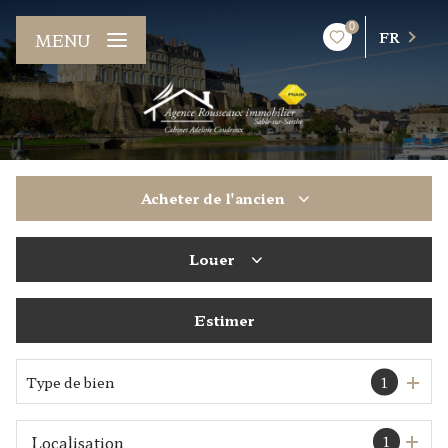
0
FR
MENU
Acheter
de l'ancien
Louer
De l'ancien
Estimer
à l'année
De l'immo pro
Type de bien
1
1
Localisation