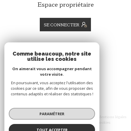
Espace propriétaire
SE CONNECTER
ADHÉRENTS
Comme beaucoup, notre site
utilise les cookies
Nous adhérons
On aimerait vous accompagner pendant
votre visite.
En poursuivant, vous acceptez l'utilisation des
cookies par ce site, afin de vous proposer des
contenus adaptés et réaliser des statistiques !
© 2026 | Tous droits réservés
PARAMÉTRER
Nos honoraires
Nos partenaires
Mentions légales
Admin
Politique RGPD
Cookies
TOUT ACCEPTER