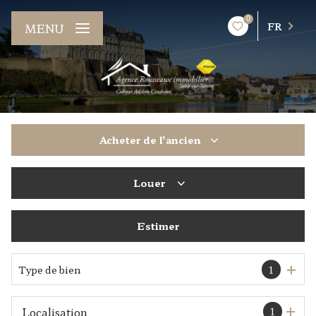
0
FR
MENU
Acheter
de l'ancien
Louer
De l'ancien
Estimer
à l'année
De l'immo pro
Type de bien
1
1
Localisation