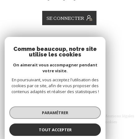
SE CONNECTER
ADHÉRENTS
Comme beaucoup, notre site
utilise les cookies
Nous adhérons
On aimerait vous accompagner pendant
votre visite.
En poursuivant, vous acceptez l'utilisation des
cookies par ce site, afin de vous proposer des
contenus adaptés et réaliser des statistiques !
© 2026 | Tous droits réservés
PARAMÉTRER
Nos honoraires
Nos partenaires
Mentions légales
Admin
Politique RGPD
Cookies
TOUT ACCEPTER
Réalisé par :