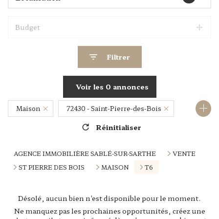
Budget
Filtrer
Voir les
0
annonces
Maison
72430 - Saint-Pierre-des-Bois
Réinitialiser
6 Pièces
AGENCE IMMOBILIÈRE SABLÉ-SUR-SARTHE
VENTE
ST PIERRE DES BOIS
MAISON
T6
Désolé, aucun bien n'est disponible pour le moment.
Ne manquez pas les prochaines opportunités, créez une