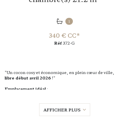
1
340 € CC*
Réf
372-G
"Un cocon cosy et économique, en plein cœur de ville,
libre début avril 2026
!"
Emplacement idéal
:
En
centre-ville de Sablé-sur-Sarthe
, cet appartement
semi-meublé et mansardé
allie
charme et praticité
,
parfait pour un
étudiant, un jeune actif ou un célibataire
AFFICHER PLUS
recherchant un logement
abordable et bien situé
.
Description
:
21,20 m² habitables
: Séjour ouvert sur
cuisine